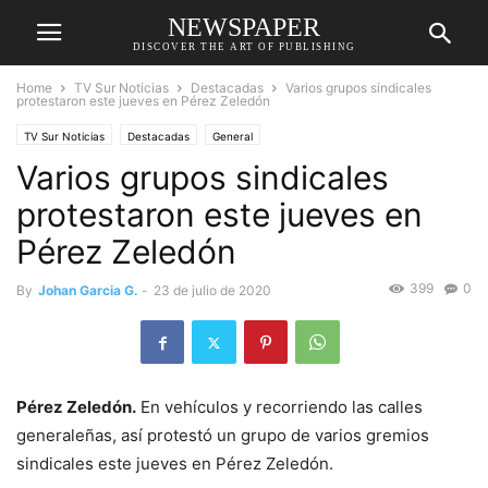
NEWSPAPER
DISCOVER THE ART OF PUBLISHING
Home
TV Sur Noticias
Destacadas
Varios grupos sindicales
protestaron este jueves en Pérez Zeledón
TV Sur Noticias
Destacadas
General
Varios grupos sindicales
protestaron este jueves en
Pérez Zeledón
399
0
By
Johan Garcia G.
-
23 de julio de 2020
Pérez Zeledón.
En vehículos y recorriendo las calles
generaleñas, así protestó un grupo de varios gremios
sindicales este jueves en Pérez Zeledón.