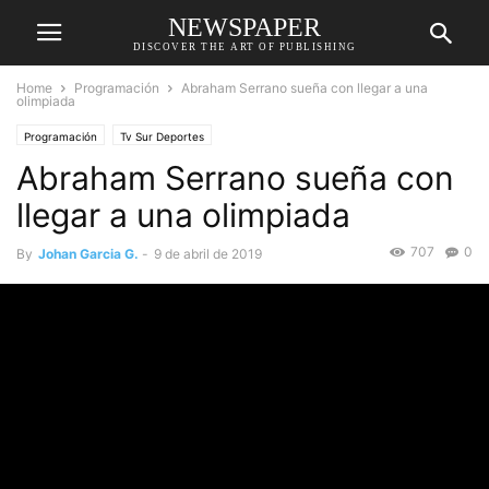
NEWSPAPER
DISCOVER THE ART OF PUBLISHING
Home
Programación
Abraham Serrano sueña con llegar a una
olimpiada
Programación
Tv Sur Deportes
Abraham Serrano sueña con
llegar a una olimpiada
707
0
By
Johan Garcia G.
-
9 de abril de 2019