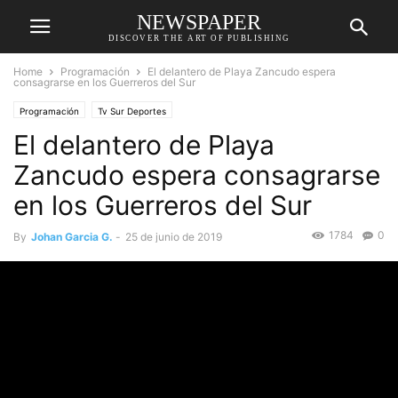
NEWSPAPER
DISCOVER THE ART OF PUBLISHING
Home
Programación
El delantero de Playa Zancudo espera
consagrarse en los Guerreros del Sur
Programación
Tv Sur Deportes
El delantero de Playa
Zancudo espera consagrarse
en los Guerreros del Sur
1784
0
By
Johan Garcia G.
-
25 de junio de 2019