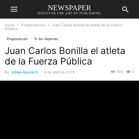
NEWSPAPER
DISCOVER THE ART OF PUBLISHING
Home
Programación
Juan Carlos Bonilla el atleta de la Fuerza
Pública
Programación
Tv Sur Deportes
Juan Carlos Bonilla el atleta
de la Fuerza Pública
683
0
By
Johan Garcia G.
-
4 de abril de 2019