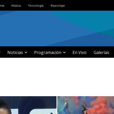
mía
Música
Tecnología
Reportaje
Noticias
Programación
En Vivo
Galerías