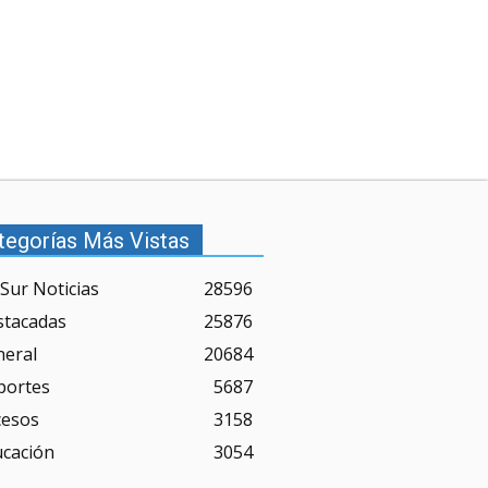
tegorías Más Vistas
Sur Noticias
28596
stacadas
25876
neral
20684
portes
5687
cesos
3158
ucación
3054