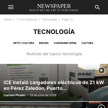
NEWSPAPER
DISCOVER THE ART OF PUBLISHING
Home
TV Sur Noticias
Tecnología
Page 12
TECNOLOGÍA
ARTE Y CULTURA
BREVES
CIUDADANO OPINA
CULTURA
DEPORTES
DESTACADAS
ECONOMÍA
EDUCACIÓN
Noticias del topico tecnología
ENTRETENIMIENTO
GENERAL
MEDIO AMBIENTE
MÚSICA
POLÍTICA
RELIGIÓN
RELIGIÓN
REPORTAJE
SALUD
SOCIAL
SUCESOS
TECNOLOGÍA
ICE instaló cargadores eléctricos de 21 kW
en Pérez Zeledón, Puerto...
Carmen Picado
-
29 de junio de 2026