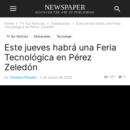
NEWSPAPER
DISCOVER THE ART OF PUBLISHING
Home
TV Sur Noticias
Destacadas
Este jueves habrá una Feria
Tecnológica en Pérez Zeledón
TV Sur Noticias
Destacadas
Tecnología
Este jueves habrá una Feria
Tecnológica en Pérez
Zeledón
567
0
By
Carmen Picado
-
2 de marzo de 2026