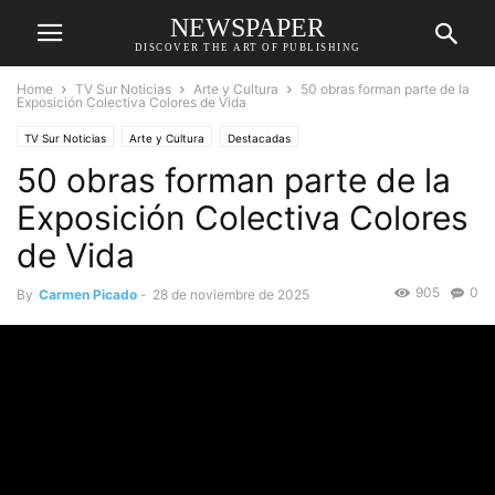
NEWSPAPER
DISCOVER THE ART OF PUBLISHING
Home
TV Sur Noticias
Arte y Cultura
50 obras forman parte de la
Exposición Colectiva Colores de Vida
TV Sur Noticias
Arte y Cultura
Destacadas
50 obras forman parte de la
Exposición Colectiva Colores
de Vida
905
0
By
Carmen Picado
-
28 de noviembre de 2025