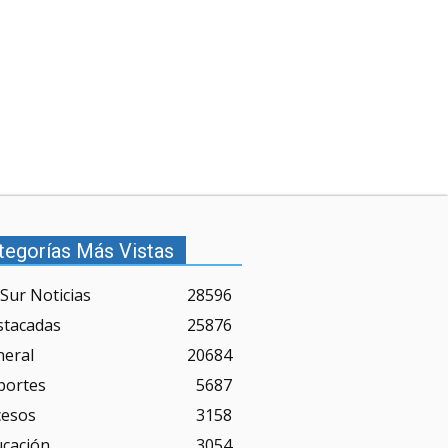
tegorías Más Vistas
Sur Noticias
28596
stacadas
25876
neral
20684
portes
5687
cesos
3158
ucación
3054