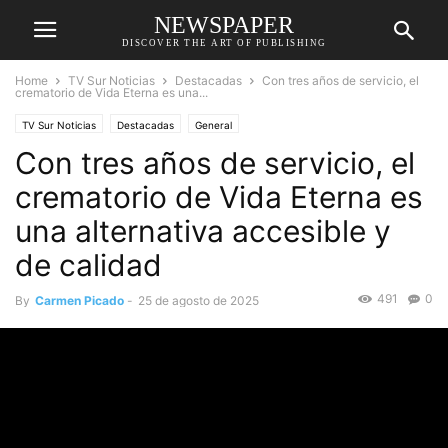
NEWSPAPER
DISCOVER THE ART OF PUBLISHING
Home
TV Sur Noticias
Destacadas
Con tres años de servicio, el
crematorio de Vida Eterna es una...
TV Sur Noticias
Destacadas
General
Con tres años de servicio, el
crematorio de Vida Eterna es
una alternativa accesible y
de calidad
491
0
By
Carmen Picado
-
25 de agosto de 2025