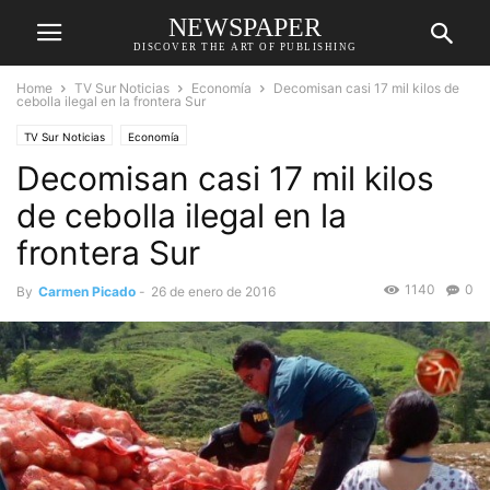
NEWSPAPER
DISCOVER THE ART OF PUBLISHING
Home
TV Sur Noticias
Economía
Decomisan casi 17 mil kilos de
cebolla ilegal en la frontera Sur
TV Sur Noticias
Economía
Decomisan casi 17 mil kilos
de cebolla ilegal en la
frontera Sur
1140
0
By
Carmen Picado
-
26 de enero de 2016