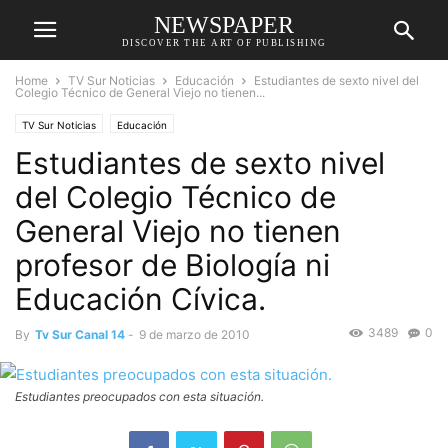
NEWSPAPER
DISCOVER THE ART OF PUBLISHING
Home
TV Sur Noticias
Educación
Estudiantes de sexto nivel del
Colegio Técnico de General Viejo no tienen...
TV Sur Noticias
Educación
Estudiantes de sexto nivel
del Colegio Técnico de
General Viejo no tienen
profesor de Biología ni
Educación Cívica.
3489
0
By
Tv Sur Canal 14
-
9 de marzo de 2010
Estudiantes preocupados con esta situación.