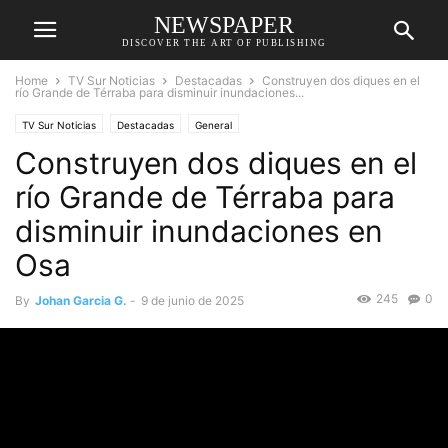
NEWSPAPER
DISCOVER THE ART OF PUBLISHING
Home
TV Sur Noticias
Destacadas
Construyen dos diques en el
río Grande de Térraba para disminuir inundaciones...
TV Sur Noticias
Destacadas
General
Construyen dos diques en el
río Grande de Térraba para
disminuir inundaciones en
Osa
245
0
By
Johan Garcia G.
-
9 de junio de 2025