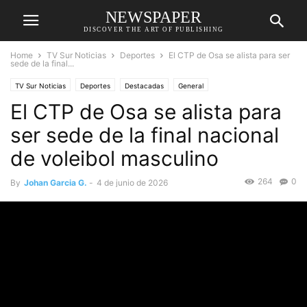
NEWSPAPER
DISCOVER THE ART OF PUBLISHING
Home
TV Sur Noticias
Deportes
El CTP de Osa se alista para ser
sede de la final...
TV Sur Noticias
Deportes
Destacadas
General
El CTP de Osa se alista para
ser sede de la final nacional
de voleibol masculino
264
0
By
Johan Garcia G.
-
4 de junio de 2026