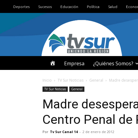
Deportes
Sucesos
Educación
Política
Salud
Econo
I
Empresa
¿Quiénes Somos?
N
Inicio
TV Sur Noticias
General
Madre desespera
TV Sur Noticias
General
I
Madre desespera
C
Centro Penal de
I
Por
Tv Sur Canal 14
-
2 de enero de 2012
O