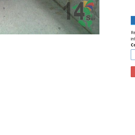
Re
in
C