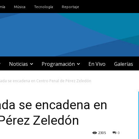
mía
Música
Tecnología
Reportaje
Noticias
Programación
En Vivo
Galerías
da se encadena en Centro Penal de Pérez Zeledón
da se encadena en
 Pérez Zeledón
2305
0