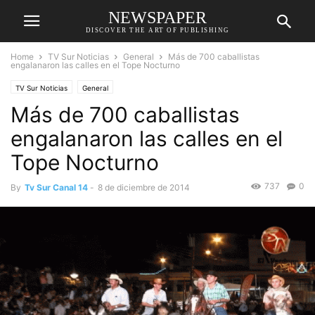
NEWSPAPER
DISCOVER THE ART OF PUBLISHING
Home
TV Sur Noticias
General
Más de 700 caballistas
engalanaron las calles en el Tope Nocturno
TV Sur Noticias
General
Más de 700 caballistas
engalanaron las calles en el
Tope Nocturno
737
0
By
Tv Sur Canal 14
-
8 de diciembre de 2014