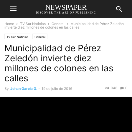
NEWSPAPER
DISCOVER THE ART OF PUBLISHING
Home
TV Sur Noticias
General
Municipalidad de Pérez Zeledón
invierte diez millones de colones en las calles
TV Sur Noticias
General
Municipalidad de Pérez
Zeledón invierte diez
millones de colones en las
calles
948
0
By
Johan Garcia G.
-
19 de julio de 2016