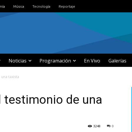
mía
Música
Tecnología
Reportaje
Noticias
Programación
En Vivo
Galerías
 una taxista
l testimonio de una
3248
0