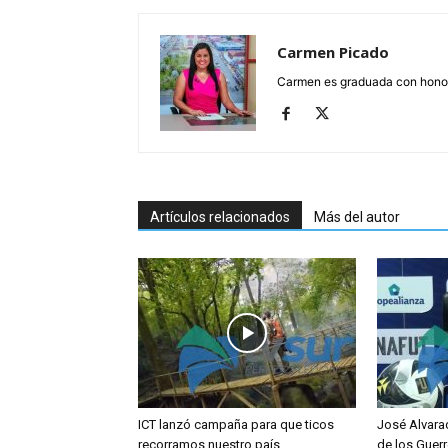
Carmen Picado
Carmen es graduada con honore
Artículos relacionados
Más del autor
ICT lanzó campaña para que ticos
José Alvara
recorramos nuestro país
de los Guerr