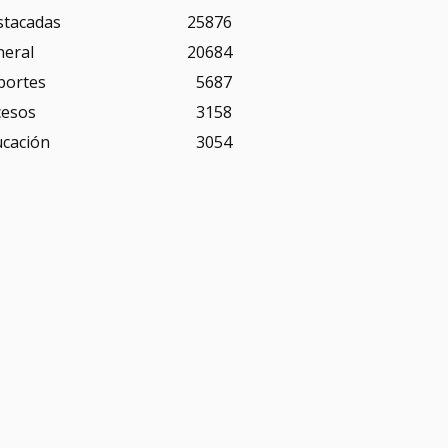
stacadas
25876
neral
20684
portes
5687
cesos
3158
ucación
3054