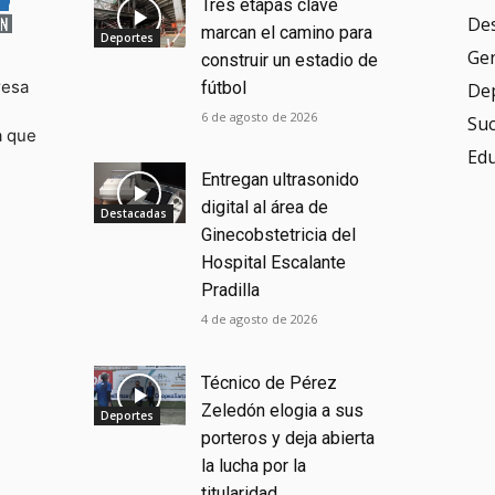
Tres etapas clave
De
marcan el camino para
Deportes
Ge
construir un estadio de
resa
fútbol
De
6 de agosto de 2026
Su
a que
Ed
Entregan ultrasonido
digital al área de
Destacadas
Ginecobstetricia del
Hospital Escalante
Pradilla
4 de agosto de 2026
Técnico de Pérez
Zeledón elogia a sus
Deportes
porteros y deja abierta
la lucha por la
titularidad