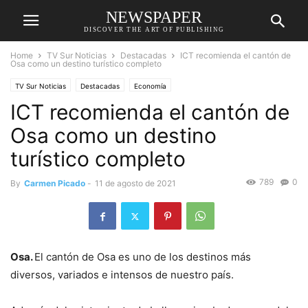
NEWSPAPER
DISCOVER THE ART OF PUBLISHING
Home
TV Sur Noticias
Destacadas
ICT recomienda el cantón de
Osa como un destino turístico completo
TV Sur Noticias
Destacadas
Economía
ICT recomienda el cantón de
Osa como un destino
turístico completo
789
0
By
Carmen Picado
-
11 de agosto de 2021
Osa.
El cantón de Osa es uno de los destinos más
diversos, variados e intensos de nuestro país.