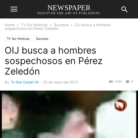
NEWSPAPER
DISCOVER THE ART OF PUBLISHING
Home
TV Sur Noticias
Sucesos
OIJ busca a hombres
sospechosos en Pérez Zeledón
TV Sur Noticias
Sucesos
OIJ busca a hombres
sospechosos en Pérez
Zeledón
1261
0
By
Tv Sur Canal 14
-
23 de mayo de 2013