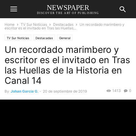
NEWSPAPER
DISCOVER THE ART OF PUBLISHING
Home
TV Sur Noticias
Destacadas
Un recordado marimbero y
escritor es el invitado en Tras las Huellas...
TV Sur Noticias
Destacadas
General
Un recordado marimbero y
escritor es el invitado en Tras
las Huellas de la Historia en
Canal 14
1413
0
By
Johan Garcia G.
-
20 de septiembre de 2019