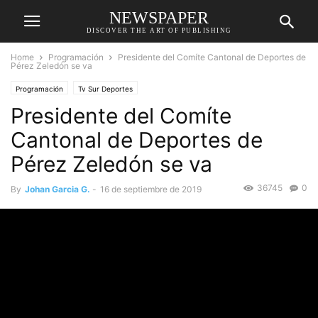
NEWSPAPER
DISCOVER THE ART OF PUBLISHING
Home
Programación
Presidente del Comíte Cantonal de Deportes de
Pérez Zeledón se va
Programación
Tv Sur Deportes
Presidente del Comíte
Cantonal de Deportes de
Pérez Zeledón se va
36745
0
By
Johan Garcia G.
-
16 de septiembre de 2019