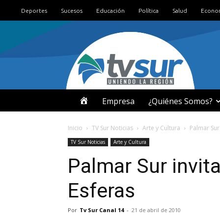
Deportes
Sucesos
Educación
Política
Salud
Econo
I
Empresa
¿Quiénes Somos?
N
Inicio
TV Sur Noticias
Arte y Cultura
Palmar Sur 
TV Sur Noticias
Arte y Cultura
I
Palmar Sur invita
C
Esferas
I
Por
Tv Sur Canal 14
-
21 de abril de 2010
O