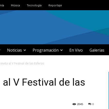
mía
Música
Tecnología
Reportaje
Noticias
Programación
En Vivo
Galerías
invita al V Festival de las Esferas
 al V Festival de las
2045
0