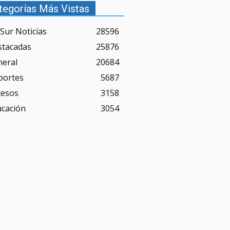
tegorías Más Vistas
Sur Noticias
28596
stacadas
25876
neral
20684
portes
5687
cesos
3158
ucación
3054