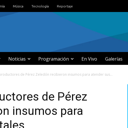
mía
Música
Tecnología
Reportaje
Noticias
Programación
En Vivo
Galerías
roductores de Pérez Zeledón recibieron insumos para atender sus...
uctores de Pérez
ron insumos para
tales