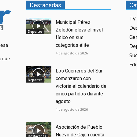
Destacadas
Ca
TV 
Municipal Pérez
De
Zeledón eleva el nivel
Deportes
Ge
físico en sus
resa
categorías élite
De
4 de agosto de 2026
Su
a que
Ed
Los Guerreros del Sur
comenzaron con
Deportes
victoria el calendario de
cinco partidos durante
agosto
4 de agosto de 2026
Asociación de Pueblo
Nuevo de Cajón cuenta
Destacadas