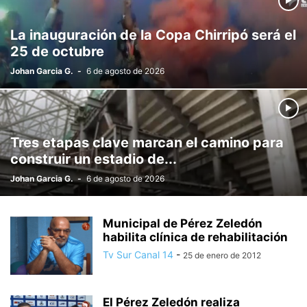
La inauguración de la Copa Chirripó será el
25 de octubre
Johan Garcia G.
-
6 de agosto de 2026
Tres etapas clave marcan el camino para
construir un estadio de...
Johan Garcia G.
-
6 de agosto de 2026
Municipal de Pérez Zeledón
habilita clínica de rehabilitación
Tv Sur Canal 14
-
25 de enero de 2012
El Pérez Zeledón realiza