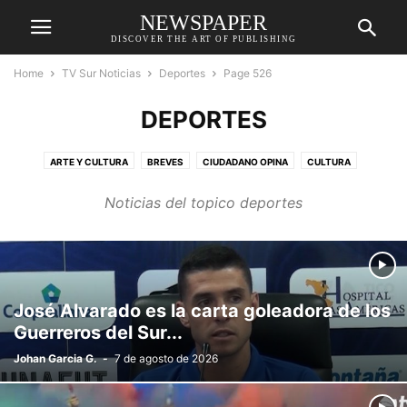
NEWSPAPER
DISCOVER THE ART OF PUBLISHING
Home
TV Sur Noticias
Deportes
Page 526
DEPORTES
ARTE Y CULTURA
BREVES
CIUDADANO OPINA
CULTURA
DEPORTES
DESTACADAS
ECONOMÍA
EDUCACIÓN
Noticias del topico deportes
ENTRETENIMIENTO
GENERAL
MEDIO AMBIENTE
MÚSICA
POLÍTICA
RELIGIÓN
RELIGIÓN
REPORTAJE
SALUD
SOCIAL
SUCESOS
TECNOLOGÍA
José Alvarado es la carta goleadora de los
Guerreros del Sur...
Johan Garcia G.
-
7 de agosto de 2026