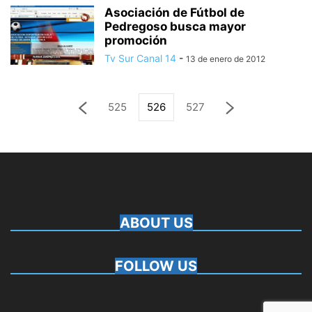
Asociación de Fútbol de
Pedregoso busca mayor
promoción
Tv Sur Canal 14
-
13 de enero de 2012
525
526
527
ABOUT US
FOLLOW US