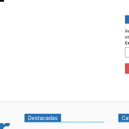
Re
in
C
Destacadas
Ca