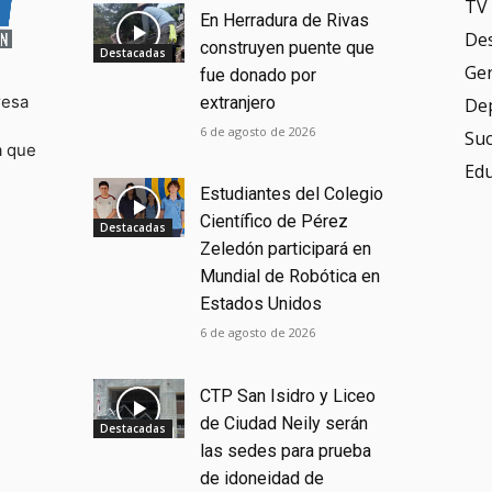
TV 
En Herradura de Rivas
De
construyen puente que
Destacadas
Ge
fue donado por
resa
extranjero
De
6 de agosto de 2026
Su
a que
Ed
Estudiantes del Colegio
Científico de Pérez
Destacadas
Zeledón participará en
Mundial de Robótica en
Estados Unidos
6 de agosto de 2026
CTP San Isidro y Liceo
de Ciudad Neily serán
Destacadas
las sedes para prueba
de idoneidad de