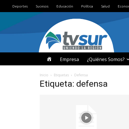
Deportes
Sucesos
Educación
Política
Salud
Econo
I
Empresa
¿Quiénes Somos?
N
Inicio
Etiquetas
Defensa
Etiqueta: defensa
I
C
I
O