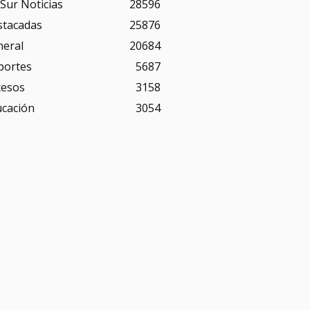
Sur Noticias
28596
stacadas
25876
neral
20684
portes
5687
cesos
3158
ucación
3054