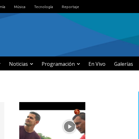
mía
Música
Tecnología
Reportaje
Noticias
Programación
En Vivo
Galerías