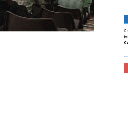
Re
in
C