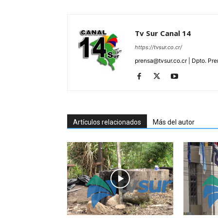
Tv Sur Canal 14
https://tvsur.co.cr/
prensa@tvsur.co.cr | Dpto. Pr
Artículos relacionados
Más del autor