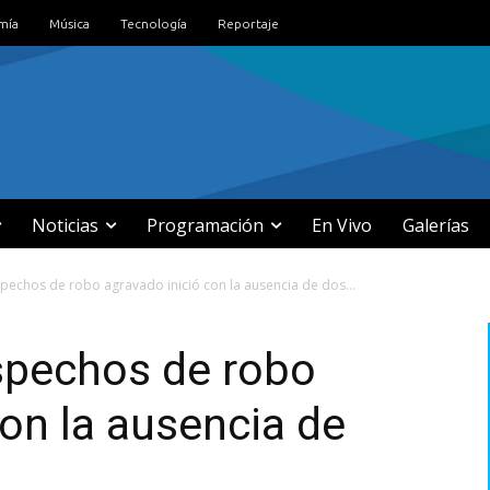
mía
Música
Tecnología
Reportaje
Noticias
Programación
En Vivo
Galerías
spechos de robo agravado inició con la ausencia de dos...
spechos de robo
con la ausencia de
s