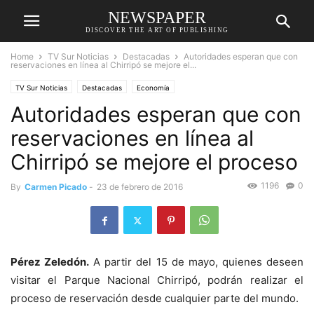
NEWSPAPER
DISCOVER THE ART OF PUBLISHING
Home
TV Sur Noticias
Destacadas
Autoridades esperan que con
reservaciones en línea al Chirripó se mejore el...
TV Sur Noticias
Destacadas
Economía
Autoridades esperan que con
reservaciones en línea al
Chirripó se mejore el proceso
1196
0
By
Carmen Picado
-
23 de febrero de 2016
Pérez Zeledón.
A partir del 15 de mayo, quienes deseen
visitar el Parque Nacional Chirripó, podrán realizar el
proceso de reservación desde cualquier parte del mundo.