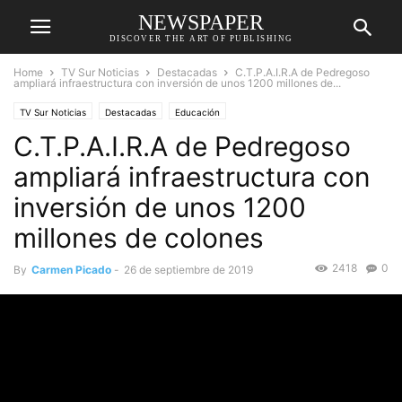
NEWSPAPER
DISCOVER THE ART OF PUBLISHING
Home
TV Sur Noticias
Destacadas
C.T.P.A.I.R.A de Pedregoso
ampliará infraestructura con inversión de unos 1200 millones de...
TV Sur Noticias
Destacadas
Educación
C.T.P.A.I.R.A de Pedregoso
ampliará infraestructura con
inversión de unos 1200
millones de colones
2418
0
By
Carmen Picado
-
26 de septiembre de 2019