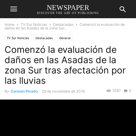
NEWSPAPER
DISCOVER THE ART OF PUBLISHING
Home
TV Sur Noticias
Destacadas
Comenzó la evaluación de
daños en las Asadas de la zona Sur...
TV Sur Noticias
Destacadas
General
Comenzó la evaluación de
daños en las Asadas de la
zona Sur tras afectación por
las lluvias
1087
0
By
Carmen Picado
-
29 de noviembre de 2016