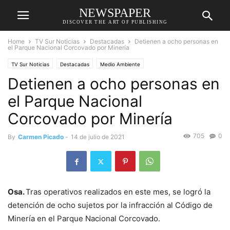
NEWSPAPER
DISCOVER THE ART OF PUBLISHING
Home
TV Sur Noticias
Destacadas
Detienen a ocho personas en
el Parque Nacional Corcovado por Minería
TV Sur Noticias
Destacadas
Medio Ambiente
Detienen a ocho personas en
el Parque Nacional
Corcovado por Minería
705
0
By
Carmen Picado
-
14 de julio de 2021
Osa.
Tras operativos realizados en este mes, se logró la
detención de ocho sujetos por la infracción al Código de
Minería en el Parque Nacional Corcovado.