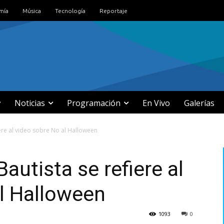
mía
Música
Tecnología
Reportaje
Noticias
Programación
En Vivo
Galerías
fiere al video sobre No al Halloween
Bautista se refiere al
l Halloween
1093
0