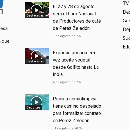
TV 
El 27 y 28 de agosto
De
será el Foro Nacional
Destacadas
Ge
de Productores de café
resa
de Pérez Zeledón
De
3 de agosto de 2026
Su
a que
Ed
Exportan por primera
vez aceite vegetal
Destacadas
desde Golfito hasta La
India
4 de agosto de 2026
Piscina semiolímpica
tiene camino despejado
Deportes
para formalizar contrato
en Pérez Zeledón
31 de julio de 2026