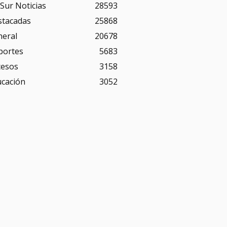
Sur Noticias
28593
stacadas
25868
neral
20678
portes
5683
cesos
3158
ucación
3052