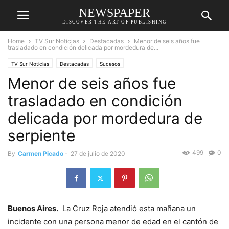
NEWSPAPER
DISCOVER THE ART OF PUBLISHING
Home
TV Sur Noticias
Destacadas
Menor de seis años fue
trasladado en condición delicada por mordedura de...
TV Sur Noticias
Destacadas
Sucesos
Menor de seis años fue
trasladado en condición
delicada por mordedura de
serpiente
499
0
By
Carmen Picado
-
27 de julio de 2020
Buenos Aires.
La Cruz Roja atendió esta mañana un
incidente con una persona menor de edad en el cantón de