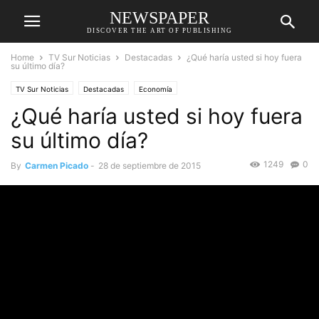
NEWSPAPER
DISCOVER THE ART OF PUBLISHING
Home
TV Sur Noticias
Destacadas
¿Qué haría usted si hoy fuera
su último día?
TV Sur Noticias
Destacadas
Economía
¿Qué haría usted si hoy fuera
su último día?
1249
0
By
Carmen Picado
-
28 de septiembre de 2015