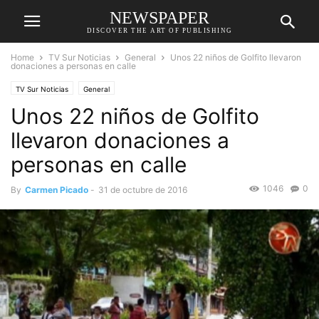
NEWSPAPER
DISCOVER THE ART OF PUBLISHING
Home
TV Sur Noticias
General
Unos 22 niños de Golfito llevaron
donaciones a personas en calle
TV Sur Noticias
General
Unos 22 niños de Golfito
llevaron donaciones a
personas en calle
1046
0
By
Carmen Picado
-
31 de octubre de 2016