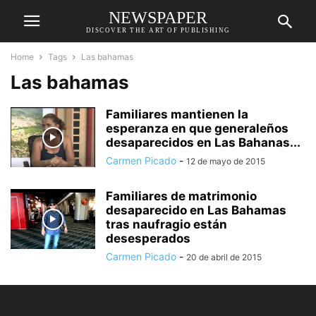
NEWSPAPER
DISCOVER THE ART OF PUBLISHING
Home
Tags
Las bahamas
Las bahamas
Familiares mantienen la
esperanza en que generaleños
desaparecidos en Las Bahanas...
Carmen Picado
-
12 de mayo de 2015
Familiares de matrimonio
desaparecido en Las Bahamas
tras naufragio están
desesperados
Carmen Picado
-
20 de abril de 2015