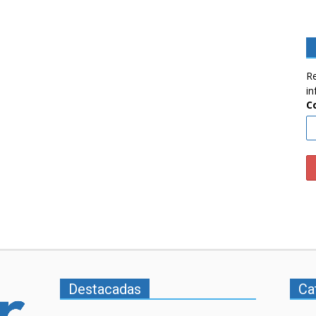
Re
in
C
Destacadas
Ca