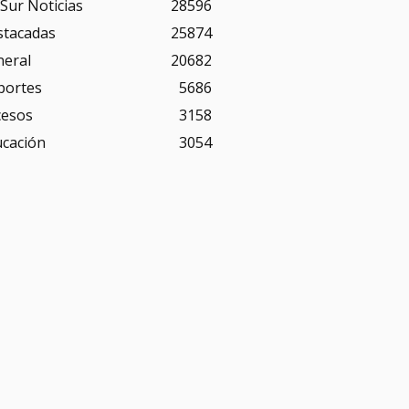
Sur Noticias
28596
stacadas
25874
neral
20682
portes
5686
cesos
3158
ucación
3054