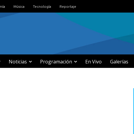
mía
Música
Tecnología
Reportaje
Noticias
Programación
En Vivo
Galerías