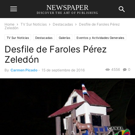
NEWSPAPER
DISCOVER THE ART OF PUBLISHING
Home
TV Sur Noticias
Destacadas
Desfile de Faroles Pérez
Zeledón
TV Sur Noticias
Destacadas
Galerías
Eventos y Actividades Generales
Desfile de Faroles Pérez
Zeledón
4556
0
By
Carmen Picado
-
15 de septiembre de 2016