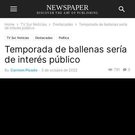
NEWSPAPER
DISCOVER THE ART OF PUBLISHING
Home
TV Sur Noticias
Destacadas
Temporada de ballenas sería
de interés público
TV Sur Noticias
Destacadas
Política
Temporada de ballenas sería
de interés público
791
0
By
Carmen Picado
-
5 de octubre de 2022