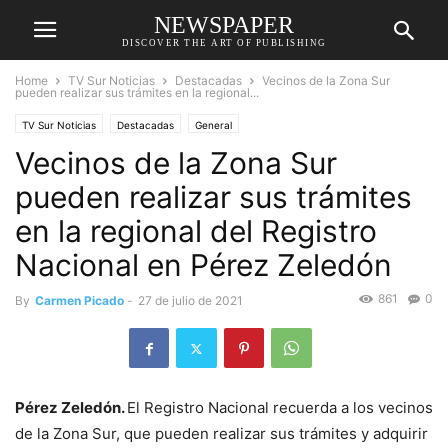
NEWSPAPER
DISCOVER THE ART OF PUBLISHING
Home
TV Sur Noticias
Destacadas
Vecinos de la Zona Sur
pueden realizar sus trámites en la regional...
TV Sur Noticias
Destacadas
General
Vecinos de la Zona Sur
pueden realizar sus trámites
en la regional del Registro
Nacional en Pérez Zeledón
861
0
By
Carmen Picado
-
27 de julio de 2021
Pérez Zeledón.
El Registro Nacional recuerda a los vecinos
de la Zona Sur, que pueden realizar sus trámites y adquirir