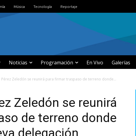
mía
Música
Tecnología
Reportaje
Noticias
Programación
En Vivo
Galerías
 Pérez Zeledón se reunirá para firmar traspaso de terreno donde...
ez Zeledón se reunirá
paso de terreno donde
eva delegación