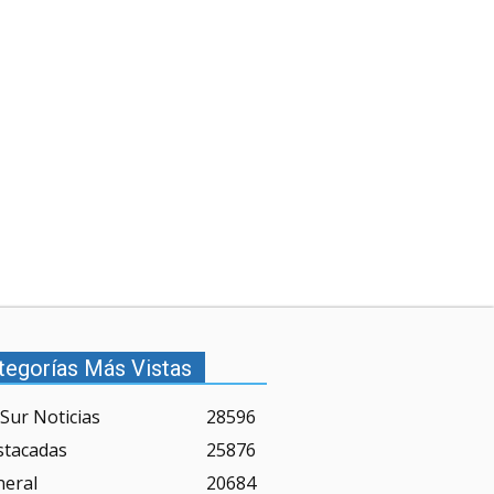
tegorías Más Vistas
Sur Noticias
28596
stacadas
25876
neral
20684