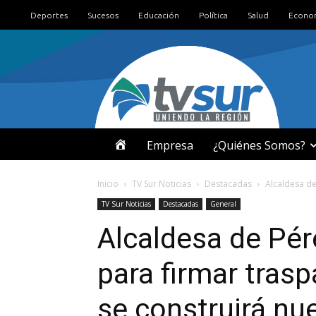
Deportes
Sucesos
Educación
Política
Salud
Econo
I
Empresa
¿Quiénes Somos?
N
Inicio
TV Sur Noticias
Destacadas
Alcaldesa de
TV Sur Noticias
Destacadas
General
I
Alcaldesa de Pér
C
para firmar tras
I
se construirá nu
O