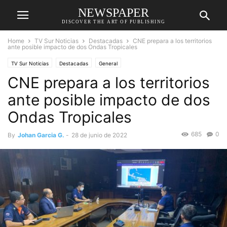
NEWSPAPER
DISCOVER THE ART OF PUBLISHING
Home
TV Sur Noticias
Destacadas
CNE prepara a los territorios
ante posible impacto de dos Ondas Tropicales
TV Sur Noticias
Destacadas
General
CNE prepara a los territorios
ante posible impacto de dos
Ondas Tropicales
685
0
By
Johan Garcia G.
-
28 de junio de 2022