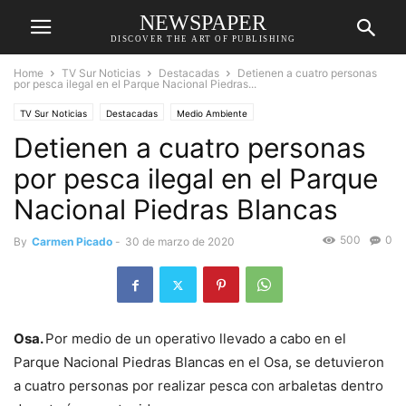
NEWSPAPER
DISCOVER THE ART OF PUBLISHING
Home
TV Sur Noticias
Destacadas
Detienen a cuatro personas
por pesca ilegal en el Parque Nacional Piedras...
TV Sur Noticias
Destacadas
Medio Ambiente
Detienen a cuatro personas
por pesca ilegal en el Parque
Nacional Piedras Blancas
500
0
By
Carmen Picado
-
30 de marzo de 2020
Osa.
Por medio de un operativo llevado a cabo en el
Parque Nacional Piedras Blancas en el Osa, se detuvieron
a cuatro personas por realizar pesca con arbaletas dentro