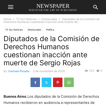
NEWSPAPER
DISCOVER THE ART OF PUBLISHING
Home
TV Sur Noticias
Destacadas
Diputados de la Comisión de
Derechos Humanos cuestionan inacción ante muerte de...
TV Sur Noticias
Destacadas
Política
Diputados de la Comisión de
Derechos Humanos
cuestionan inacción ante
muerte de Sergio Rojas
514
0
By
Carmen Picado
-
3 de noviembre de 2020
Buenos Aires.
Los diputados de la Comisión de Derechos
Humanos recibieron en audiencia a representantes de