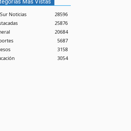
tegorías Más Vistas
Sur Noticias
28596
stacadas
25876
neral
20684
portes
5687
cesos
3158
ucación
3054