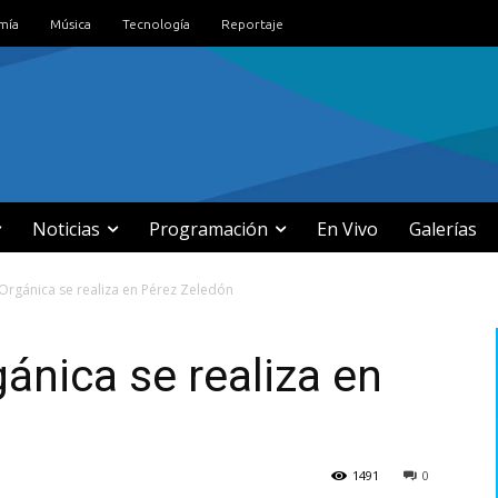
mía
Música
Tecnología
Reportaje
Noticias
Programación
En Vivo
Galerías
 Orgánica se realiza en Pérez Zeledón
ánica se realiza en
1491
0