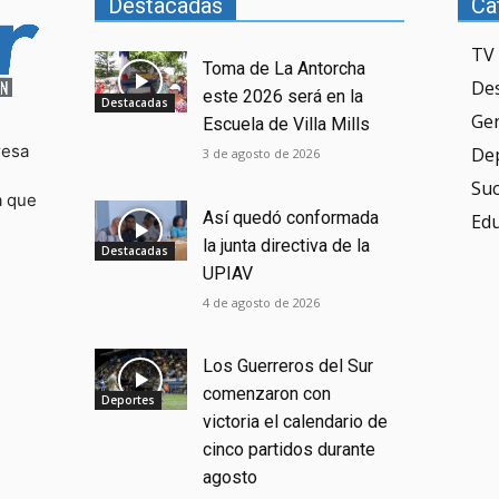
Destacadas
Ca
TV 
Toma de La Antorcha
De
este 2026 será en la
Destacadas
Ge
Escuela de Villa Mills
resa
De
3 de agosto de 2026
Su
a que
Así quedó conformada
Ed
la junta directiva de la
Destacadas
UPIAV
4 de agosto de 2026
Los Guerreros del Sur
comenzaron con
Deportes
victoria el calendario de
cinco partidos durante
agosto