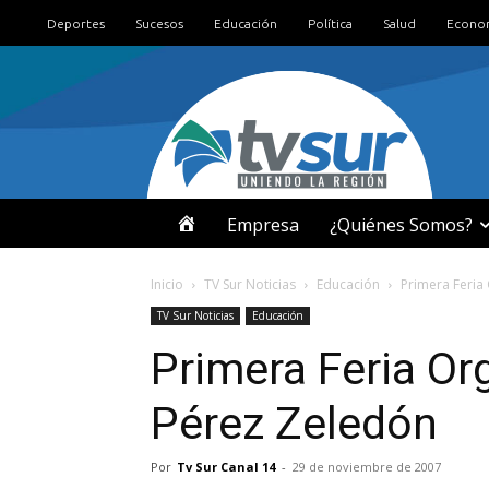
Deportes
Sucesos
Educación
Política
Salud
Econo
I
Empresa
¿Quiénes Somos?
N
Inicio
TV Sur Noticias
Educación
Primera Feria
TV Sur Noticias
Educación
I
Primera Feria Org
C
Pérez Zeledón
I
Por
Tv Sur Canal 14
-
29 de noviembre de 2007
O