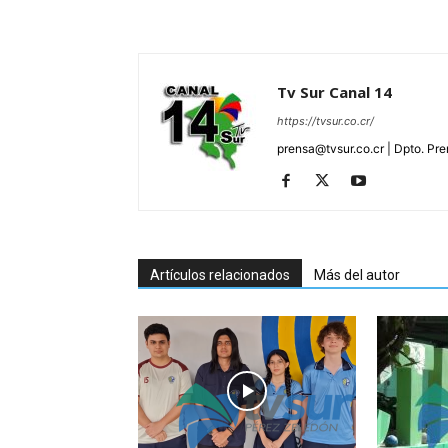
Tv Sur Canal 14
https://tvsur.co.cr/
prensa@tvsur.co.cr | Dpto. Pr
Artículos relacionados
Más del autor