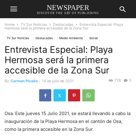
NEWSPAPER
DISCOVER THE ART OF PUBLISHING
Home
TV Sur Noticias
Destacadas
Entrevista Especial: Playa
Hermosa será la primera accesible de la Zona Sur
TV Sur Noticias
Destacadas
Medio Ambiente
Social
Entrevista Especial: Playa
Hermosa será la primera
accesible de la Zona Sur
778
0
By
Carmen Picado
-
14 de julio de 2021
Osa. Este jueves 15 Julio 2021, se estará llevando a cabo la
inauguración de la Playa Hermosa en el cantón de Osa,
como la primera accesible en la Zona Sur.