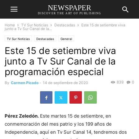
NEWSPAPER
DISCOVER THE ART OF PUBLISHING
Home
TV Sur Noticias
Destacadas
Este 15 de setiembre viva
junto a Tv Sur Canal de la...
TV Sur Noticias
Destacadas
General
Este 15 de setiembre viva
junto a Tv Sur Canal de la
programación especial
839
0
By
Carmen Picado
-
14 de septiembre de 2020
Pérez Zeledón.
Este martes 15 de setiembre, en
conmemoración del mes patrio y los 199 años de
Independencia, aquí en Tv Sur Canal 14, tendremos dos