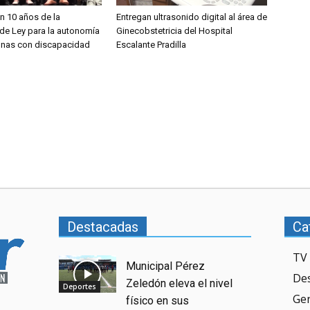
 10 años de la
Entregan ultrasonido digital al área de
de Ley para la autonomía
Ginecobstetricia del Hospital
onas con discapacidad
Escalante Pradilla
Destacadas
Ca
TV 
Municipal Pérez
De
Zeledón eleva el nivel
Deportes
Ge
físico en sus