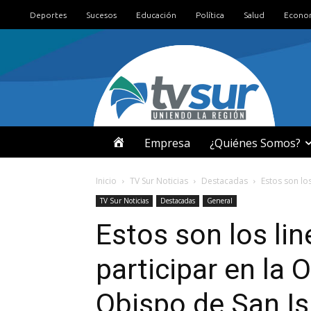
Deportes
Sucesos
Educación
Política
Salud
Econo
I
Empresa
¿Quiénes Somos?
N
Inicio
TV Sur Noticias
Destacadas
Estos son lo
TV Sur Noticias
Destacadas
General
I
Estos son los li
C
participar en la
I
Obispo de San Is
O