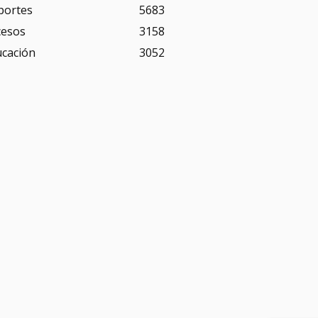
portes
5683
cesos
3158
ucación
3052