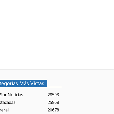
tegorías Más Vistas
Sur Noticias
28593
stacadas
25868
neral
20678