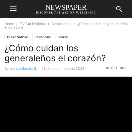
NEWSPAPER
DISCOVER THE ART OF PUBLISHING
Home
TV Sur Noticias
Destacadas
¿Cómo cuidan los generaleños
el corazón?
TV Sur Noticias
Destacadas
General
¿Cómo cuidan los
generaleños el corazón?
631
0
By
Johan Garcia G.
-
28 de septiembre de 2023