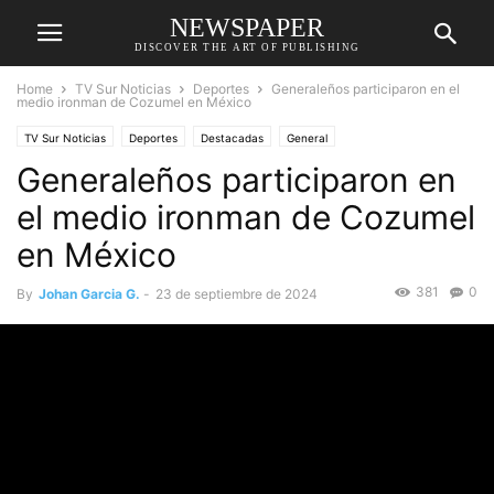
NEWSPAPER
DISCOVER THE ART OF PUBLISHING
Home
TV Sur Noticias
Deportes
Generaleños participaron en el
medio ironman de Cozumel en México
TV Sur Noticias
Deportes
Destacadas
General
Generaleños participaron en
el medio ironman de Cozumel
en México
381
0
By
Johan Garcia G.
-
23 de septiembre de 2024